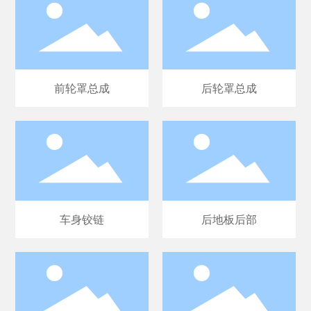
前轮罩总成
后轮罩总成
车身铰链
后地板后部