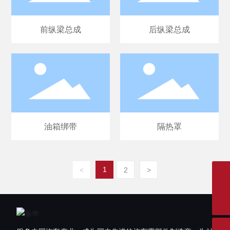
前纵梁总成
后纵梁总成
油箱绑带
隔热罩
1
<
2
>
0510-85592554
zqfwb@wxzhenhua.com.cn